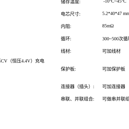
-10°C~45°C
储存温度:
5.2*40*47 m
电芯尺寸:
85mΩ
内阻:
循环:
300~500
线材:
可加线材
再CV（恒压4.4V）充电
保护板:
可加
保护板
连接器（插头）:
可加连接器
串联、并联组合:
可做串并联