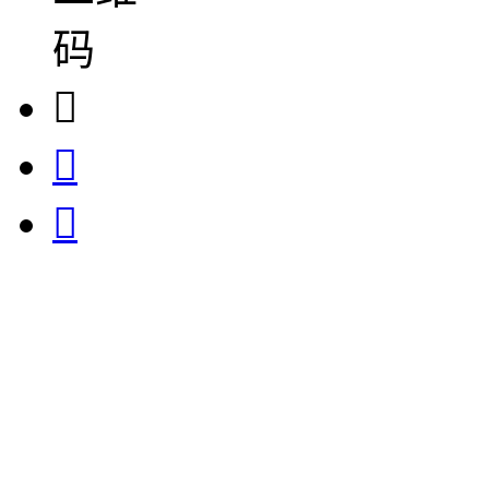


