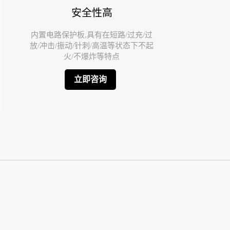
安全性高
内置电路保护板,具有在短路/过充/过
放/冲击/振动/针刺/高温等状态下不起
火/不爆炸等特点
立即咨询