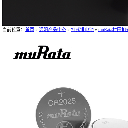
当前位置：
首页
»
远阳产品中心
»
扣式锂电池
»
muRata村田扣